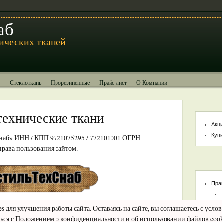
аб
ических тканей
е
Стеклоткань
Прорезиненные
Прайс лист
О Компании
технические ткани
Акц
Куп
наб» ИНН / КПП 9721075295 / 772101001 ОГРН
права пользования сайтом.
Пра
 для улучшения работы сайта. Оставаясь на сайте, вы соглашаетесь с усло
ься с Положением о конфиденциальности и об использовании файлов coo