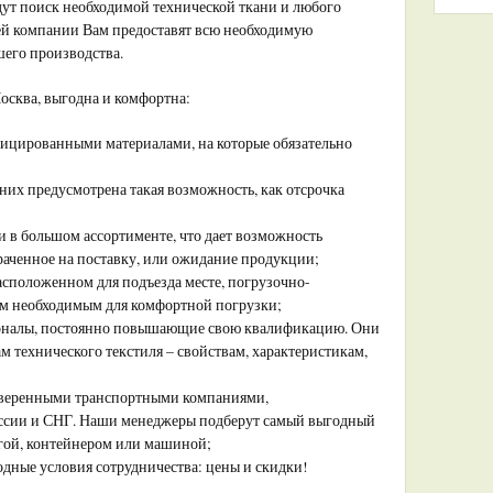
ут поиск необходимой технической ткани и любого
шей компании Вам предоставят всю необходимую
его производства.
осква, выгодна и комфортна:
фицированными материалами, на которые обязательно
них предусмотрена такая возможность, как отсрочка
ии в большом ассортименте, что дает возможность
раченное на поставку, или ожидание продукции;
асположенном для подъезда месте, погрузочно-
сем необходимым для комфортной погрузки;
оналы, постоянно повышающие свою квалификацию. Они
м технического текстиля – свойствам, характеристикам,
оверенными транспортными компаниями,
ссии и СНГ. Наши менеджеры подберут самый выгодный
огой, контейнером или машиной;
дные условия сотрудничества: цены и скидки!