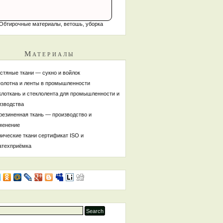
Фильтровальные
Шерстяные ткани, войлок, сукно
Обтирочные материалы, ветошь, уборка
Материалы
стяные ткани — сукно и войлок
полотна и ленты в промышленности
клоткань и стеклолента для промышленности и
изводства
резиненная ткань — производство и
менение
нические ткани сертификат ISO и
атехприёмка