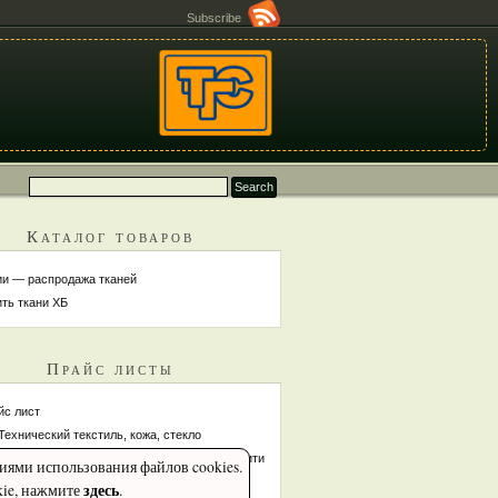
Subscribe
Каталог товаров
ии — распродажа тканей
ить ткани ХБ
Прайс листы
йс лист
Технический текстиль, кожа, стекло
Ленты ХБ, стеклоленты, шнуры, шпагаты, нити
виями использования файлов cookies.
Хлопчатобумажные
здесь
kie, нажмите
.