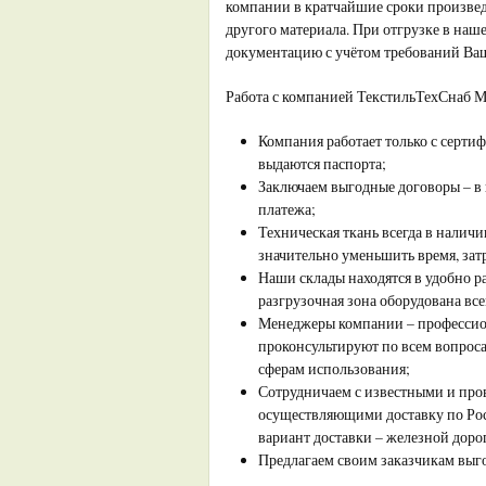
компании в кратчайшие сроки произвед
другого материала. При отгрузке в на
документацию с учётом требований Ваш
Работа с компанией ТекстильТехСнаб М
Компания работает только с серти
выдаются паспорта;
Заключаем выгодные договоры – в 
платежа;
Техническая ткань всегда в налич
значительно уменьшить время, зат
Наши склады находятся в удобно р
разгрузочная зона оборудована в
Менеджеры компании – професси
проконсультируют по всем вопроса
сферам использования;
Сотрудничаем с известными и пр
осуществляющими доставку по Ро
вариант доставки – железной дор
Предлагаем своим заказчикам выго