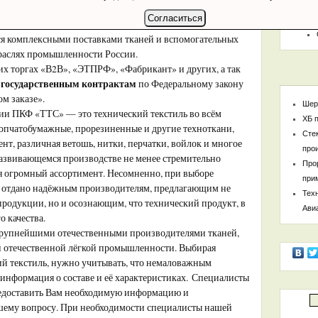
Согласиться
ТекстильТехСнаб
это стабильная и динамично
я комплексными поставками тканей и вспомогательных
траслях промышленности России.
х торгах «В2В», «ЭТПРФ», «Фабрикант» и других, а так
государственным контрактам
о
по Федеральному закону
м заказе».
Шер
и ПКФ «ТТС» — это технический текстиль во всём
ХБ 
лопчатобумажные, прорезиненные и другие техноткани,
Сте
нт, различная ветошь, нитки, перчатки, войлок и многое
про
развивающемся производстве не менее стремительно
Про
ая огромный ассортимент. Несомненно, при выборе
при
 отдано надёжным производителям, предлагающим не
Тех
родукции, но и осознающим, что технический продукт, в
Ави
о качества.
крупнейшими отечественными производителями тканей,
 отечественной лёгкой промышленности. Выбирая
й текстиль, нужно учитывать, что немаловажным
 информация о составе и её характеристиках. Специалисты
редоставить Вам необходимую информацию и
шему вопросу. При необходимости специалисты нашей