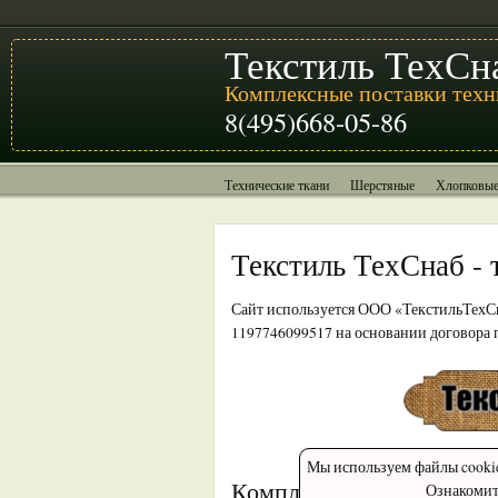
Текстиль ТехСн
Комплексные поставки техн
8(495)668-05-86
Технические ткани
Шерстяные
Хлопковы
Текстиль ТехСнаб - 
Сайт используется ООО «ТекстильТехС
1197746099517 на основании договора 
Мы используем файлы cookies
Комплексные поставки
Ознакомит