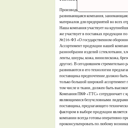
Производственно коммерческая фирма
развивающаяся компания, занимающаяс
материалов для предприятий во всех о
Наша компания участвует на крупнейши
же участвует в поставках продукции п
№216-ФЗ «О государственном оборонно
Ассортимент продукции нашей компани
разнообразии изделий (стеклоткани, х
ленты, шнуры, кожа, винилискожа, брезе
другое). В сегодняшнем стремительно 
развиваются и его технологии предлаг
поставщика предпочтение должно быть
только большой широкий ассортимент п
том числе и ткани, должен быть высоког
Компания ПКФ «ТТС» сотрудничает с 
являющимися безучсловными лидерами
поставщика, предлагающего технически
фактором в выборе продукции является
компании всегда готовы оперативно п
проконсультировать по любому возник