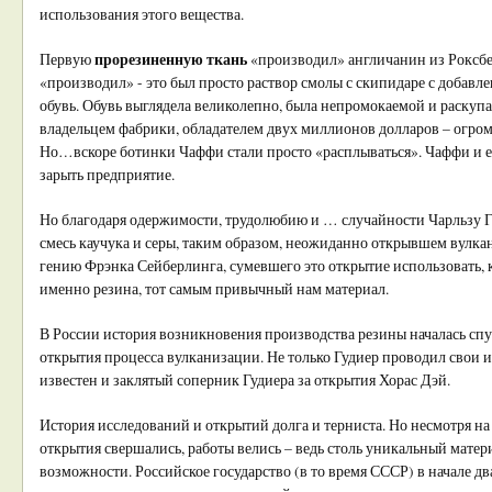
использования этого вещества.
прорезиненную ткань
Первую
«производил» англичанин из Роксбе
«производил» - это был просто раствор смолы с скипидаре с добавл
обувь. Обувь выглядела великолепно, была непромокаемой и раскупа
владельцем фабрики, обладателем двух миллионов долларов – огромн
Но…вскоре ботинки Чаффи стали просто «расплываться». Чаффи и 
зарыть предприятие.
Но благодаря одержимости, трудолюбию и … случайности Чарльзу Г
смесь каучука и серы, таким образом, неожиданно открывшем вулк
гению Фрэнка Сейберлинга, сумевшего это открытие использовать, к
именно резина, тот самым привычный нам материал.
В России история возникновения производства резины началась спус
открытия процесса вулканизации. Не только Гудиер проводил свои и
известен и заклятый соперник Гудиера за открытия Хорас Дэй.
История исследований и открытий долга и терниста. Но несмотря н
открытия свершались, работы велись – ведь столь уникальный матер
возможности. Российское государство (в то время СССР) в начале дв