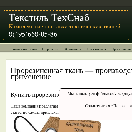
Текстиль ТехСнаб
Комплексные поставки технических тканей
8(495)668-05-86
Технические ткани
Шерстяные
Хлопковые
Стеклоткань
Прорезиненн
Прорезиненная ткань — производс
применение
Купить прорезиненную ткань
Мы используем файлы cookies для ул
Ознакомиться с Положени
Наша компания предлагает регулярные поставки технического текст
статье, по самым привлекательным ценам.