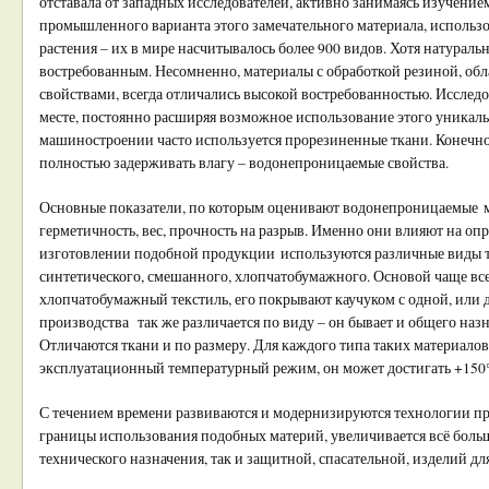
отставала от западных исследователей, активно занимаясь изучение
промышленного варианта этого замечательного материала, использ
растения – их в мире насчитывалось более 900 видов. Хотя натурал
востребованным. Несомненно, материалы с обработкой резиной, об
свойствами, всегда отличались высокой востребованностью. Исследов
месте, постоянно расширяя возможное использование этого уникаль
машиностроении часто используется прорезиненные ткани. Конечно 
полностью задерживать влагу – водонепроницаемые свойства.
Основные показатели, по которым оценивают водонепроницаемые м
герметичность, вес, прочность на разрыв. Именно они влияют на оп
изготовлении подобной продукции используются различные виды т
синтетического, смешанного, хлопчатобумажного. Основой чаще вс
хлопчатобумажный текстиль, его покрывают каучуком с одной, или д
производства так же различается по виду – он бывает и общего наз
Отличаются ткани и по размеру. Для каждого типа таких материало
эксплуатационный температурный режим, он может достигать +150
С течением времени развиваются и модернизируются технологии п
границы использования подобных материй, увеличивается всё боль
технического назначения, так и защитной, спасательной, изделий дл