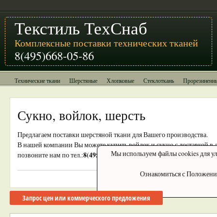
Текстиль ТехСнаб
Комплексные поставки технических тканей
8(495)668-05-86
Технические ткани
Шерстяные
Хлопковые
Стеклоткань
Прорезиненн
Сукно, войлок, шерсть
Предлагаем поставки шерстяной ткани для Вашего производства.
В нашей компании Вы можете купить войлок и сукно с доставкой в 
Мы используем файлы cookies для ул
8(495)668-05-86
позвоните нам по тел.:
или отправьте запрос на e-mai
Ознакомиться с Положени
Запрос цен или коммерческого предложения