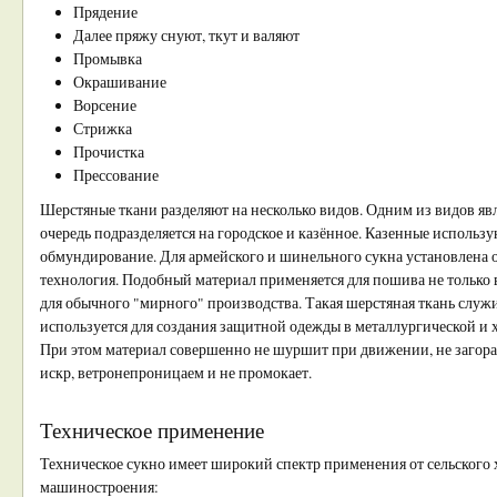
Прядение
Далее пряжу снуют, ткут и валяют
Промывка
Окрашивание
Ворсение
Стрижка
Прочистка
Прессование
Шерстяные ткани разделяют на несколько видов. Одним из видов явл
очередь подразделяется на городское и казённое. Казенные использ
обмундирование. Для армейского и шинельного сукна установлена 
технология. Подобный материал применяется для пошива не только 
для обычного "мирного" производства. Такая шерстяная ткань служ
используется для создания защитной одежды в металлургической 
При этом материал совершенно не шуршит при движении, не загора
искр, ветронепроницаем и не промокает.
Техническое применение
Техническое сукно имеет широкий спектр применения от сельского 
машиностроения: