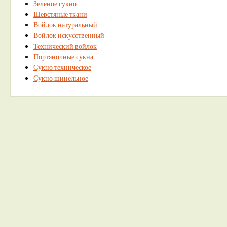
Зеленое сукно
Шерстяные ткани
Войлок натуральный
Войлок искусственный
Технический войлок
Портяночные сукна
Сукно техническое
Сукно шинельное