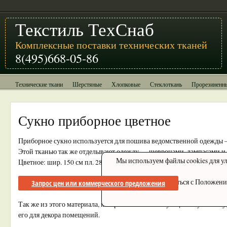
Текстиль ТехСнаб
Комплексные поставки технических тканей
8(495)668-05-86
Технические ткани
Шерстяные
Хлопковые
Стеклоткань
Прорезиненн
Сукно приборное цветное
Приборное сукно используется для пошива ведомственной одежды
Этой тканью так же отделывают одежду — шевронами, лампасами и 
Мы используем файлы cookies для ул
Цветное: шир. 150 см пл. 280 гр/м2
Ознакомиться с Положени
Запрос цен или коммерческого предложения
Так же из этого материала, который имеет большую цветовую гамм
его для декора помещений.